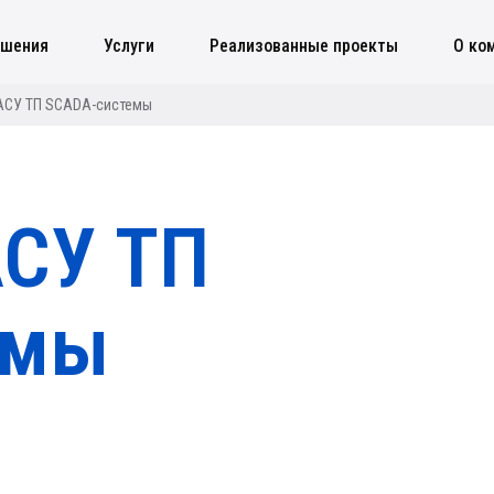
ешения
Услуги
Реализованные проекты
О ко
АСУ ТП SCADA-системы
АСУ ТП
емы