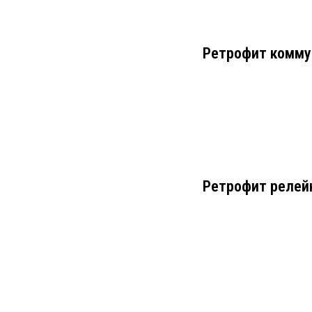
Ретрофит комму
Ретрофит релей